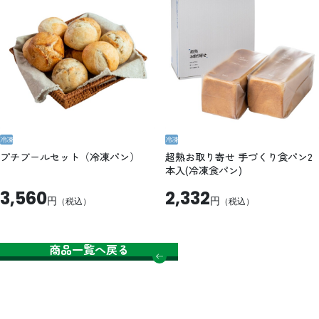
冷凍
冷凍
プチブールセット（冷凍パン）
超熟お取り寄せ 手づくり食パン2
本入(冷凍食パン)
3,560
2,332
円
円
（税込）
（税込）
商品一覧へ戻る