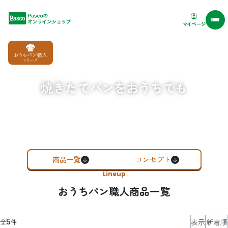
Pascoオンラインショップ
マイページ
焼きたてパンをおうちでも
商品一覧
コンセプト
Lineup
おうちパン職人商品一覧
表示
新着順
5
全
件