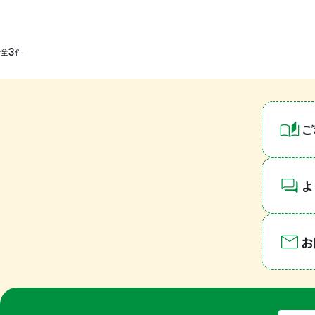
3
全
件
ご
よ
お