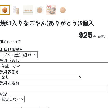
焼印入りなごやん(ありがとう)5個入
925
円
（税込）
9
ポイント進呈
お届け希望日
熨斗（のし）
熨斗表書き
熨斗お名前
紙袋