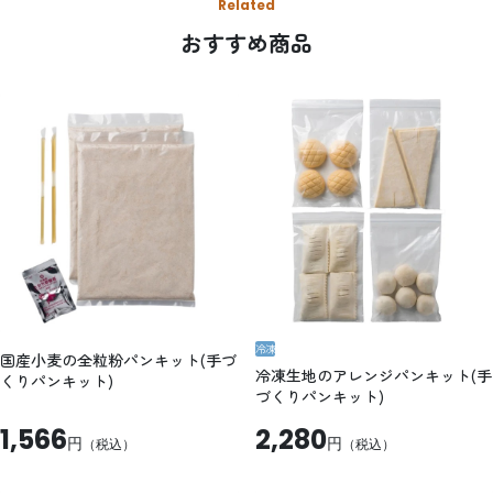
Related
おすすめ商品
冷凍
国産小麦の全粒粉パンキット(手づ
冷凍生地のアレンジパンキット(手
くりパンキット)
づくりパンキット)
1,566
2,280
円
円
（税込）
（税込）