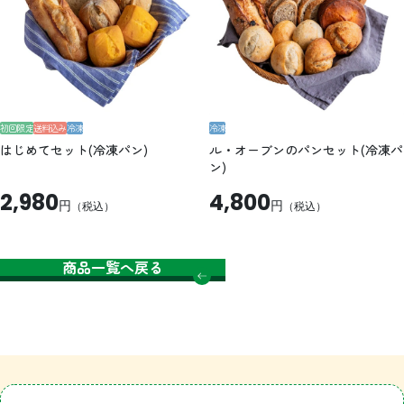
初回限定
送料込み
冷凍
冷凍
はじめてセット(冷凍パン)
ル・オーブンのパンセット(冷凍パ
ン)
2,980
4,800
円
円
（税込）
（税込）
商品一覧へ戻る