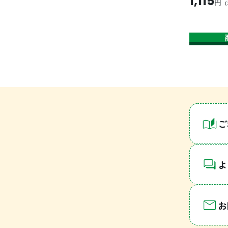
1,115
円
（
ご
よ
お