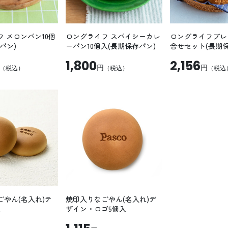
 メロンパン10個
ロングライフ スパイシーカレ
ロングライフブレッ
パン)
ーパン10個入(長期保存パン)
合せセット(長期保
1,800
2,156
円
円
（税込）
（税込）
（税込
ごやん(名入れ)テ
焼印入りなごやん(名入れ)デ
入
ザイン・ロゴ5個入