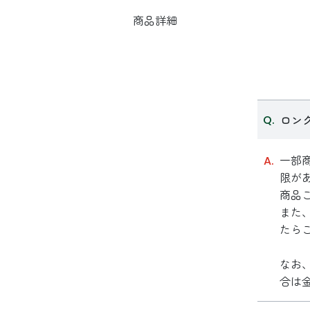
商品詳細
ロン
一部
限が
商品
また
たら
なお
合は