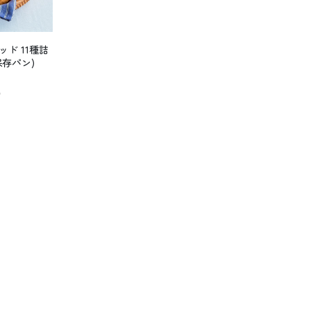
ド 11種詰
存パン)
）