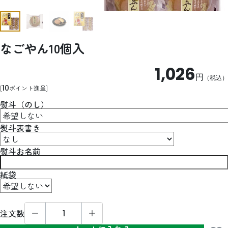
なごやん10個入
1,026
円
（税込）
10
ポイント進呈
熨斗（のし）
熨斗表書き
熨斗お名前
紙袋
注文数