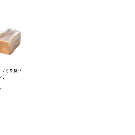
手づくり食パ
ン)
）