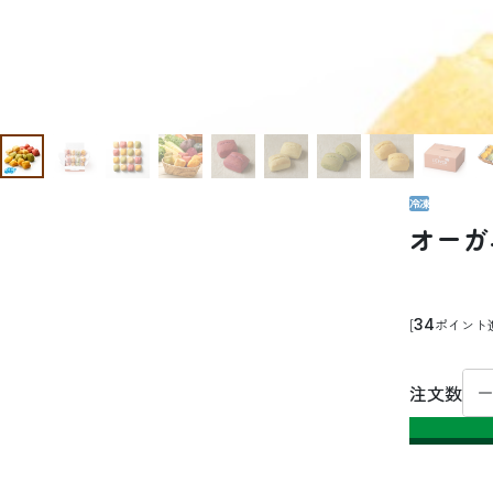
冷凍
オーガ
34
ポイント
注文数