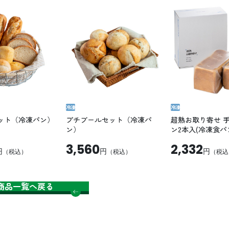
冷凍
冷凍
ット（冷凍パン）
プチブールセット（冷凍パ
超熟お取り寄せ 
ン）
ン2本入(冷凍食パ
3,560
2,332
円
円
円
（税込）
（税込）
（税込
商品一覧へ戻る