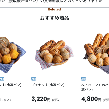
パン（焼成後冷凍パン）の賞味期限はどのくらいありますか
Related
おすすめ商品
冷凍
冷凍
冷凍
ト(冷凍パン)
プチセット(冷凍パン)
ル・オーブンのパ
凍パン)
3,220
4,800
円
円
円
（税込）
（税込）
（税