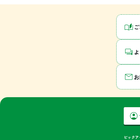
ご
よ
お
ピックア