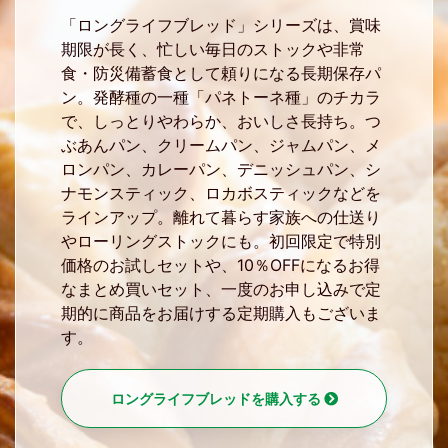
「ロングライフブレッド」シリーズは、賞味
期限が長く、忙しい毎日のストックや非常
食・防災備蓄食として頼りになる長期保存パ
ン。発酵種の一種「パネトーネ種」のチカラ
で、しっとりやわらか、おいしさ長持ち。つ
ぶあんパン、クリームパン、ジャムパン、メ
ロンパン、カレーパン、デニッシュパン、シ
ナモンスティック、ロカボスティックなどを
ラインアップ。離れて暮らす家族への仕送り
やローリングストックにも。初回限定で特別
価格のお試しセットや、10％OFFになるお得
なまとめ買いセット、一度のお申し込みで定
期的に商品をお届けする定期購入もございま
す。
ロングライフブレッドを購入する