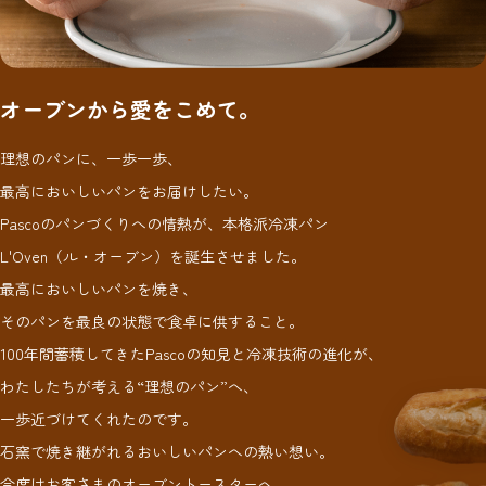
オーブンから愛をこめて。
理想のパンに、一歩一歩、
最高においしいパンをお届けしたい。
Pascoのパンづくりへの情熱が、本格派冷凍パン
L'Oven（ル・オーブン）を誕生させました。
最高においしいパンを焼き、
そのパンを最良の状態で食卓に供すること。
100年間蓄積してきたPascoの知見と冷凍技術の進化が、
わたしたちが考える“理想のパン”へ、
一歩近づけてくれたのです。
石窯で焼き継がれるおいしいパンへの熱い想い。
今度はお客さまのオーブントースターへ、