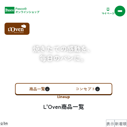
Pascoオンラインショップ
マイページ
焼きたての感動を、
毎日のパンに。
商品一覧
コンセプト
Lineup
L'Oven商品一覧
表示
新着順
1
全
件