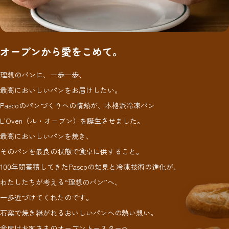
オーブンから愛をこめて。
理想のパンに、一歩一歩、
最高においしいパンをお届けしたい。
Pascoのパンづくりへの情熱が、本格派冷凍パン
L'Oven（ル・オーブン）を誕生させました。
最高においしいパンを焼き、
そのパンを最良の状態で食卓に供すること。
100年間蓄積してきたPascoの知見と冷凍技術の進化が、
わたしたちが考える“理想のパン”へ、
一歩近づけてくれたのです。
石窯で焼き継がれるおいしいパンへの熱い想い。
今度はお客さまのオーブントースターへ、