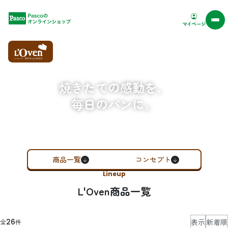
Pascoオンラインショップ
マイページ
焼きたての感動を、
毎日のパンに。
商品一覧
コンセプト
Lineup
L'Oven商品一覧
表示
新着順
26
全
件