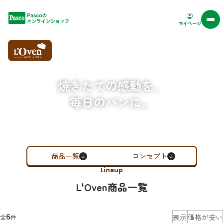
Pascoオンラインショップ
マイページ
焼きたての感動を、
毎日のパンに。
商品一覧
コンセプト
Lineup
L'Oven商品一覧
表示
価格が安い
6
全
件