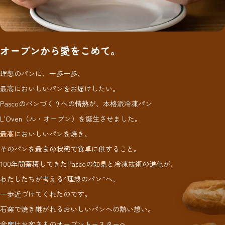
オーブンから愛をこめて。
理想のパンに、一歩一歩、
最高においしいパンをお届けしたい。
Pascoのパンづくりへの情熱が、本格派冷凍パン
L'Oven（ル・オーブン）を誕生させました。
最高においしいパンを焼き、
そのパンを最良の状態で食卓に供すること。
100年間蓄積してきたPascoの知見と冷凍技術の進化が、
わたしたちが考える“理想のパン”へ、
一歩近づけてくれたのです。
石窯で焼き継がれるおいしいパンへの熱い想い。
今度はお客さまのオーブントースターへ、