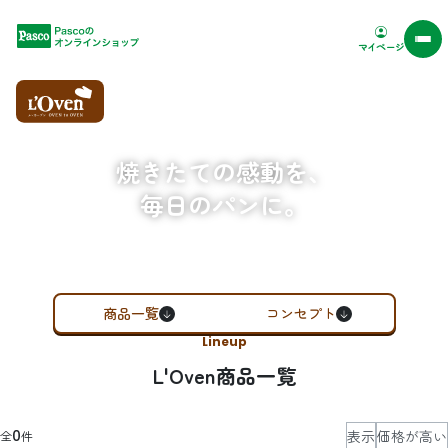
Pascoオンラインショップ
マイページ
焼きたての感動を、
毎日のパンに。
商品一覧
コンセプト
Lineup
L'Oven商品一覧
表示
価格が高い
0
全
件