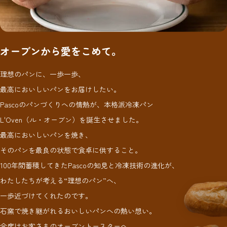
オーブンから愛をこめて。
理想のパンに、一歩一歩、
最高においしいパンをお届けしたい。
Pascoのパンづくりへの情熱が、本格派冷凍パン
L'Oven（ル・オーブン）を誕生させました。
最高においしいパンを焼き、
そのパンを最良の状態で食卓に供すること。
100年間蓄積してきたPascoの知見と冷凍技術の進化が、
わたしたちが考える“理想のパン”へ、
一歩近づけてくれたのです。
石窯で焼き継がれるおいしいパンへの熱い想い。
今度はお客さまのオーブントースターへ、