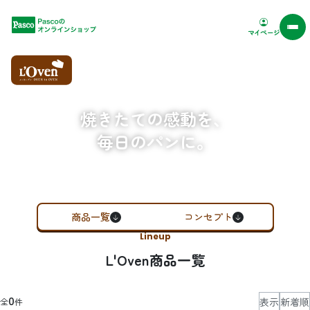
Pascoオンラインショップ
マイページ
焼きたての感動を、
毎日のパンに。
商品一覧
コンセプト
Lineup
L'Oven商品一覧
表示
新着順
0
全
件