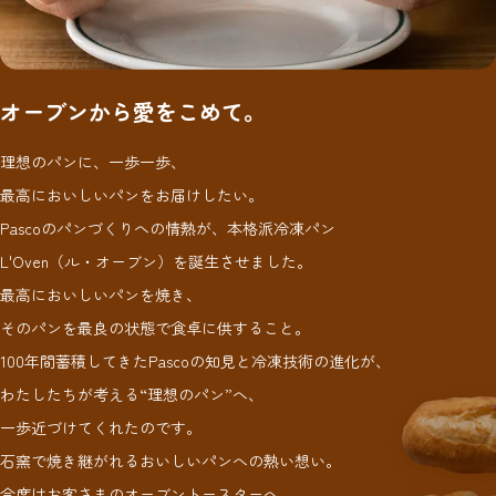
オーブンから愛をこめて。
理想のパンに、一歩一歩、
最高においしいパンをお届けしたい。
Pascoのパンづくりへの情熱が、本格派冷凍パン
L'Oven（ル・オーブン）を誕生させました。
最高においしいパンを焼き、
そのパンを最良の状態で食卓に供すること。
100年間蓄積してきたPascoの知見と冷凍技術の進化が、
わたしたちが考える“理想のパン”へ、
一歩近づけてくれたのです。
石窯で焼き継がれるおいしいパンへの熱い想い。
今度はお客さまのオーブントースターへ、