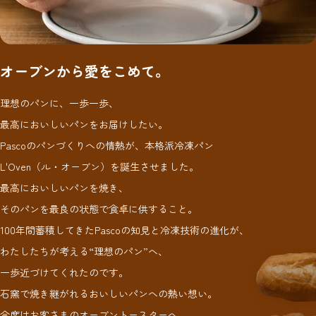
オーブンから愛をこめて。
理想のパンに、一歩一歩、
最高においしいパンをお届けしたい。
Pascoのパンづくりへの情熱が、本格派冷凍パン
L'Oven（ル・オーブン）を誕生させました。
最高においしいパンを焼き、
そのパンを最良の状態で食卓に供すること。
100年間蓄積してきたPascoの知見と冷凍技術の進化が、
わたしたちが考える“理想のパン”へ、
一歩近づけてくれたのです。
石窯で焼き継がれるおいしいパンへの熱い想い。
今度はお客さまのオーブントースターへ、