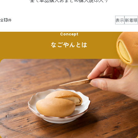
全て
単品購入
おまとめ購入
焼印入り
表示
新着順
13
全
件
Concept
なごやんとは